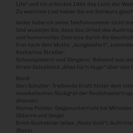
Life“ und ich erblickte 1984 das Licht der Wel
Zu welchem Lied haben Sie am Schikurs gesch
leider habe ich seine Telefonnummer nicht me
Und wussten Sie, dass das Urlied des Austropo
und humorvollen Zeitreise durch die Geschic
Frei nach dem Motto: „Ausgeliefert“, zumindes
Katharina Straßer:
Schauspielerin und Sängerin. Bekannt aus dem
ihrem Soloabend „Alles für’n Hugo“ über das 
Band
Geri Schuller: Treibende Kraft hinter dem in
musikalisches Rückgrat der Rocktheatertruppe
(Klavier)
Hanna Pichler: Geigenunterricht bei Miroslav
(Gitarre und Geige)
Erich Buchebner (alias „Ricky Gold“): Auftrit
(Bass)