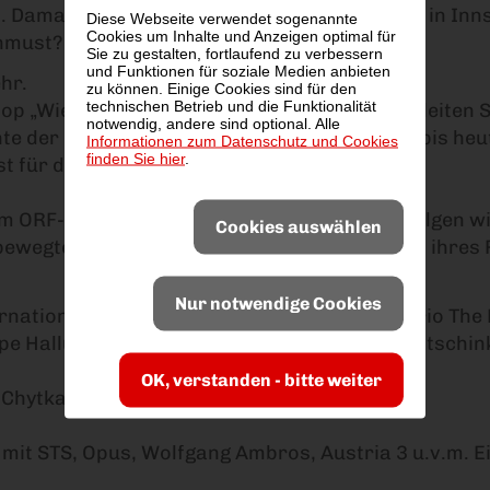
t. Damals war „Fürstenfeld“ auf Platz 1 – auch in Inn
Diese Webseite verwendet sogenannte
Cookies um Inhalte und Anzeigen optimal für
must? Bei mir war‘s „Ruaf mi ned au“ –
Sie zu gestalten, fortlaufend zu verbessern
und Funktionen für soziale Medien anbieten
hr.
zu können. Einige Cookies sind für den
technischen Betrieb und die Funktionalität
p „Wie a Glock‘n“ nie in den Top 10 war? Begleiten 
notwendig, andere sind optional. Alle
hte der österreichischen Popmusik von 1970 bis heu
Informationen zum Datenschutz und Cookies
finden Sie hier
.
t für diese eine Nacht.
 ORF-Hit „Schnell ermittelt“ und Bühnenerfolgen wie
Cookies auswählen
bewegte Leben von Cissy Kraner in die Herzen ihres 
Nur notwendige Cookies
ternationalen Soul- /Blues- /Gospel-Gesangstrio The
 Hallucination Company, Tourneen mit Bluatschink, 
OK, verstanden - bitte weiter
 Chytka. Mitglied von TB-The Band.
te mit STS, Opus, Wolfgang Ambros, Austria 3 u.v.m. 