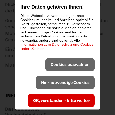
blickt in die Zukunft und feiert aber liebevoll
Ihre Daten gehören Ihnen!
die Gegenwart.
Diese Webseite verwendet sogenannte
Cookies um Inhalte und Anzeigen optimal für
Genießen sie dieses einmalige Erlebnis mit den
Sie zu gestalten, fortlaufend zu verbessern
schönsten Liedern, den gefühlvollsten
und Funktionen für soziale Medien anbieten
zu können. Einige Cookies sind für den
Momenten und den lustigsten Anekdoten bei
technischen Betrieb und die Funktionalität
Grazias ganz persönlichem „10iversary“.
notwendig, andere sind optional. Alle
Informationen zum Datenschutz und Cookies
finden Sie hier
.
Ein Abend mit vielen Überraschungen und
einer starken Botschaft: Vielfalt ist Kraft!
Cookies auswählen
Musikalische Leitung: Andreas Brencic
Nur notwendige Cookies
INFOS ZUM VERANSTALTUNGSORT
OK, verstanden - bitte weiter
Das Vindobona
Wallensteinplatz 6