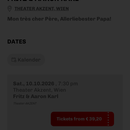
THEATER AKZENT, WIEN
Mon très cher Père, Allerliebester Papa!
DATES
Kalender
Sat., 10.10.2026
,
7:30 pm
Theater Akzent, Wien
Fritz & Aaron Karl
Theater AKZENT
Tickets from € 39,20
Disc