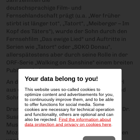
deutschsprachige Film- und
Fernsehlandschaft prägt (u.a. „Wer früher
stirbt ist länger tot“, „Tatort“, „Meiberger – Im
Kopf des Täters“), wurde der Sohn durch den
Fernsehfilm „Das ewige Lied“ und Auftritte in
Serien wie „Tatort“ oder „SOKO Donau“,
allerspätestens aber durch seine Rolle in der
ORF-Serie „Walking on Sunshine“ einem breiten
Publikum bekannt.
Your data belong to you!
An diesem Abend lesen Aaron und Fritz Karl
aus den Briefen zwischen Vater Leopold und
This website uses so-called cookies to
optimize content and advertisements for you,
Sohn Wolfgang Amadeus Mozart.
to continuously improve them, and to be able
to offer functions for social media. Some
Dramaturgie und Text: Dr. Michaela Wolf & Dr.
cookies are necessary for technical operation
and functionality, others are optional and can
Susanne Felicitas Wolf
also be rejected.
Find the information about
Musik: Frühe Kompositionen von Leopold
data protection and privacy on cookies here
.
Mozart, das Beste aus den Streichquartetten